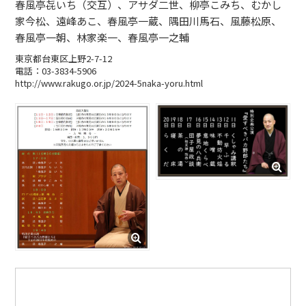
春風亭㐂いち（交互）、アサダ二世、柳亭こみち、むかし
家今松、遠峰あこ、春風亭一蔵、隅田川馬石、風藤松原、
春風亭一朝、林家楽一、春風亭一之輔
東京都台東区上野2-7-12
電話：03-3834-5906
http://www.rakugo.or.jp/2024-5naka-yoru.html