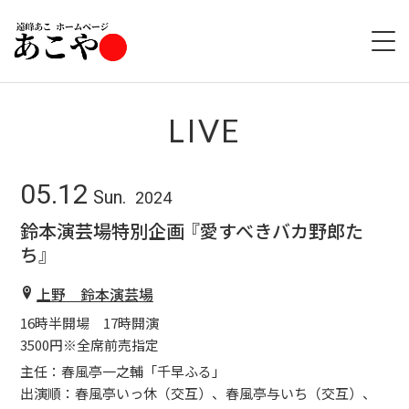
HOME
LIVE
ABOUT
05.12
Sun.
2024
LIVE
鈴本演芸場特別企画 『愛すべきバカ野郎た
ち』
GOODS
上野 鈴本演芸場
DISCOGRAPHY
16時半開場 17時開演
3500円※全席前売指定
主任：春風亭一之輔「千早ふる」
出演順：春風亭いっ休（交互）、春風亭与いち（交互）、