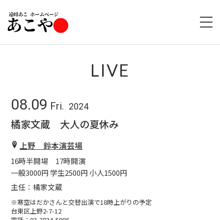
HOME
LIVE
ABOUT
08.09
Fri.
2024
LIVE
橘家文蔵 大人の夏休み
GOODS
上野 鈴本演芸場
16時半開場 17時開演
DISCOGRAPHY
一般3000円 学生2500円 小人1500円
主任：橘家文蔵
※寒空はだかさんと交替出演で18時上がりの予定
台東区上野2-7-12
電話：03-3834-5906