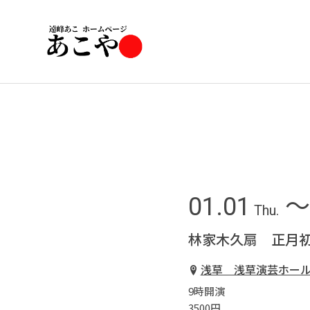
01.01
〜 
Thu.
林家木久扇 正月初
浅草 浅草演芸ホー
9時開演
3500円