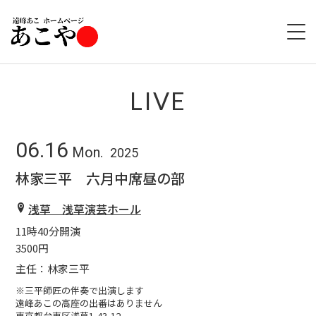
HOME
LIVE
ABOUT
06.16
Mon.
2025
LIVE
林家三平 六月中席昼の部
GOODS
浅草 浅草演芸ホール
11時40分開演
DISCOGRAPHY
3500円
主任：林家三平
※三平師匠の伴奏で出演します
遠峰あこの高座の出番はありません
東京都台東区浅草1-43-12