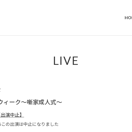
HO
LIVE
2
年ウィーク～噺家成人式～
【出演中止】
あこの出演は中止になりました