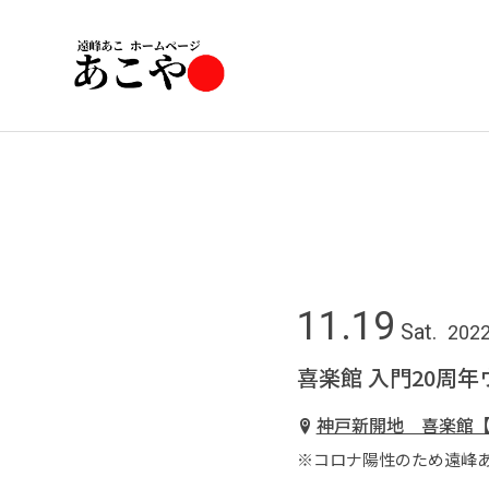
11.19
Sat.
202
喜楽館 入門20周
神戸新開地 喜楽館
※コロナ陽性のため遠峰