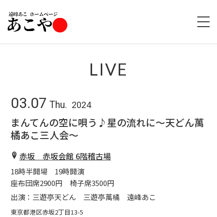
HOME
LIVE
ABOUT
03.07
Thu.
2024
LIVE
まんてんの空に唄う♪星の流れに～天どん萬
橘あこ三人会～
GOODS
赤坂 赤坂会館 6階稽古場
DISCOGRAPHY
18時半開場 19時開演
座布団席2900円 椅子席3500円
出演：三遊亭天どん 三遊亭萬橘 遠峰あこ
東京都港区赤坂2丁目13-5